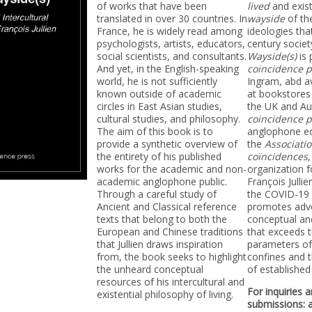
of works that have been
lived
and exis
translated in over 30 countries. In
wayside
of th
France, he is widely read among
ideologies tha
psychologists, artists, educators,
century societ
social scientists, and consultants.
Wayside(s)
is
And yet, in the English-speaking
coincidence p
world, he is not sufficiently
Ingram, abd av
known outside of academic
at bookstores
circles in East Asian studies,
the UK and Aus
cultural studies, and philosophy.
coincidence p
The aim of this book is to
anglophone edi
provide a synthetic overview of
the
Associatio
the entirety of his published
coïncidences
works for the academic and non-
organization 
academic anglophone public.
François Jullie
Through a careful study of
the COVID-19 
Ancient and Classical reference
promotes adv
texts that belong to both the
conceptual and
European and Chinese traditions
that exceeds 
that Jullien draws inspiration
parameters of 
from, the book seeks to highlight
confines and t
the unheard conceptual
of established
resources of his intercultural and
For inquiries 
existential philosophy of living.
submissions: 