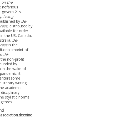
t
on the
e nefarious
t govern 21st
y.
Living
 published by
De-
ress,
distributed by
ailable for order
 in the US, Canada,
tralia.
De-
ress
is the
torial imprint of
n dé-
, the non-profit
founded by
n in the wake of
pandemic: it
enturesome
 literary writing
the academic
disciplinary
he stylistic norms
 genres.
and
association.decoinc