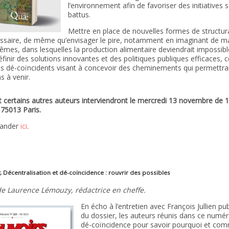
l’environnement afin de favoriser des initiatives 
battus.
Mettre en place de nouvelles formes de structura
ssaire, de même qu’envisager le pire, notamment en imaginant de ma
êmes, dans lesquelles la production alimentaire deviendrait impossibl
définir des solutions innovantes et des politiques publiques efficaces, 
is dé-coïncidents visant à concevoir des cheminements qui permettra
s à venir.
 certains autres auteurs interviendront le mercredi 13 novembre de 1
 75013 Paris.
mander
ici
.
,
Décentralisation et dé-coïncidence : rouvrir des possibles
de Laurence Lémouzy, rédactrice en cheffe.
En écho à l’entretien avec François Jullien pu
du dossier, les auteurs réunis dans ce numér
dé-coïncidence pour savoir pourquoi et com