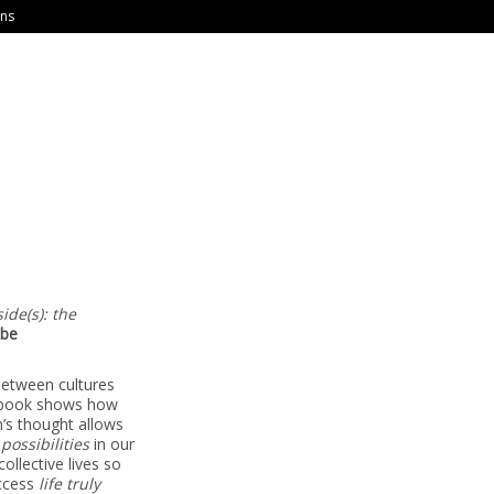
ons
ide(s): the
lbe
 between cultures
 book shows how
en’s thought allows
possibilities
in our
collective lives so
ccess
life truly