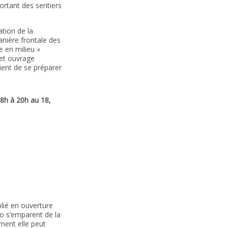
sortant des sentiers
tion de la
nière frontale des
e en milieu «
cet ouvrage
ient de se préparer
8h à 20h au 18,
blié en ouverture
o s’emparent de la
ment elle peut