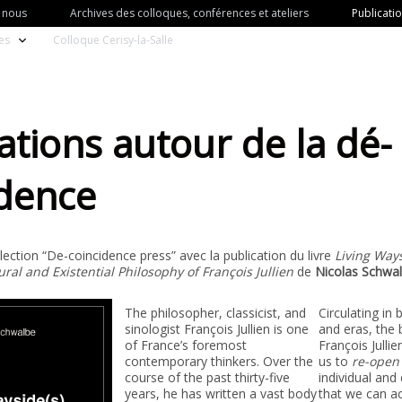
 nous
Archives des colloques, conférences et ateliers
Publicati
es
Colloque Cerisy-la-Salle
ations autour de la dé-
idence
lection “De-coincidence press” avec la publication du livre
Living Ways
ral and Existential Philosophy of François Jullien
de
Nicolas Schwa
The philosopher, classicist, and
Circulating in
sinologist François Jullien is one
and eras, the
of France’s foremost
François Julli
contemporary thinkers. Over the
us to
re-open 
course of the past thirty-five
individual and 
years, he has written a vast body
that we can a