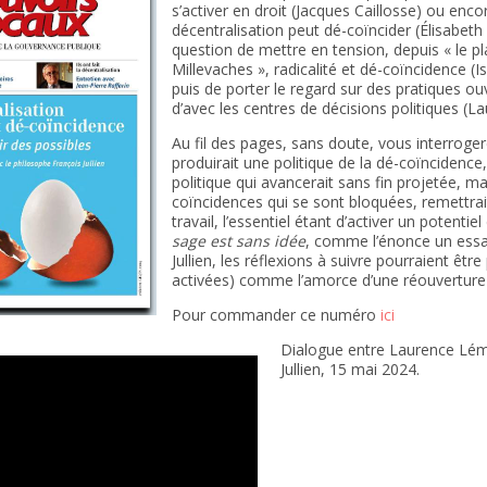
s’activer en droit (Jacques Caillosse) ou encor
décentralisation peut dé-coïncider (Élisabeth M
question de mettre en tension, depuis « le p
Millevaches », radicalité et dé-coïncidence (I
puis de porter le regard sur des pratiques ou
d’avec les centres de décisions politiques (La
Au fil des pages, sans doute, vous interroge
produirait une politique de la dé-coïncidence,
politique qui avancerait sans fin projetée, mai
coïncidences qui se sont bloquées, remettrait
travail, l’essentiel étant d’activer un potentiel
sage est sans idée
, comme l’énonce un essa
Jullien, les réflexions à suivre pourraient être
activées) comme l’amorce d’une réouverture 
Pour commander ce numéro
ici
Dialogue entre Laurence Lém
Jullien, 15 mai 2024.