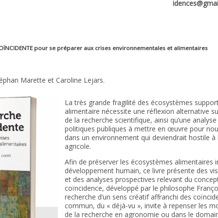
idences@gmai
NCIDENTE pour se préparer aux crises environnementales et alimentaires
éphan Marette et Caroline Lejars.
La très grande fragilité des écosystèmes support
alimentaire nécessite une réflexion alternative su
de la recherche scientifique, ainsi qu’une analys
politiques publiques à mettre en œuvre pour nourr
dans un environnement qui deviendrait hostile à 
agricole.
Afin de préserver les écosystèmes alimentaires 
développement humain, ce livre présente des visi
et des analyses prospectives relevant du concep
coïncidence, développé par le philosophe François
recherche d’un sens créatif affranchi des coïnci
commun, du « déjà-vu », invite à repenser les m
de la recherche en agronomie ou dans le domai