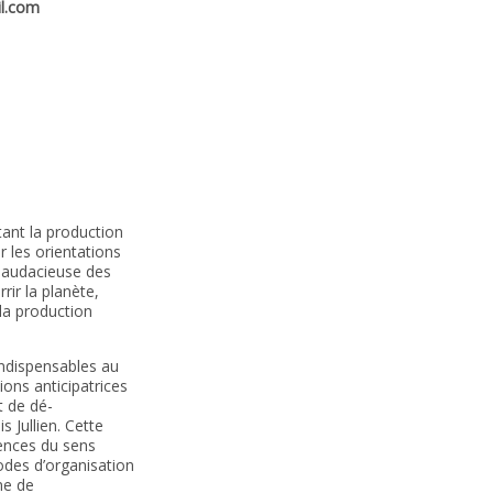
l.com
ant la production
r les orientations
e audacieuse des
ir la planète,
la production
indispensables au
ons anticipatrices
t de dé-
 Jullien. Cette
dences du sens
odes d’organisation
ne de