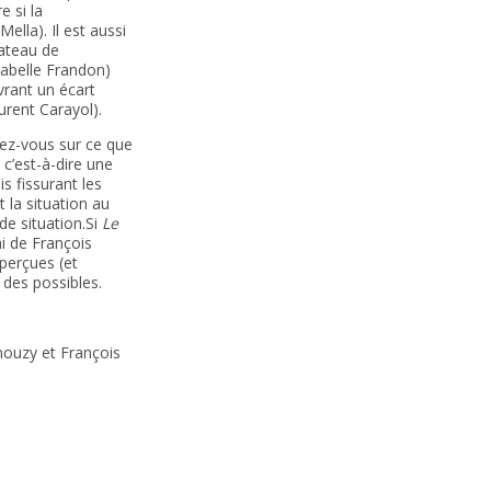
e si la
ella). Il est aussi
lateau de
sabelle Frandon)
vrant un écart
urent Carayol).
rez-vous sur ce que
 c’est-à-dire une
s fissurant les
 la situation au
 de situation.Si
Le
i de François
 perçues (et
des possibles.
ouzy et François