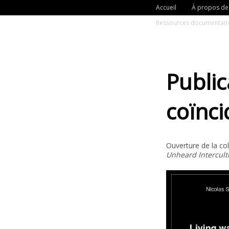
Accueil
À propos de
Ressources documentair
Public
coïnc
Ouverture de la col
Unheard Intercultu