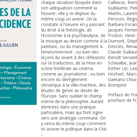
chaque situation bloquée dans
Caillasse, Ber
son adéquation comment la
Guillaume, Pie
fissurer, elle y re-déploie du
Martin, Laurent
même coup un avenir. On la
Persson, Régis
constate à l’oeuvre en y passant
Barbara Escan
du droit à la théologie, de
Jacques Ferrie
l’économie à la psychanalyse, de
Frodon, Henri 
la musique au dessin comme à la
Dumont, Stépha
peinture, ou du management à
Desclés, Renau
l’environnement ; ou bien des
Claude Guillau
leçons du vivant à des réflexions
Benoît Servant
sur la traduction, de la mise en
Schwalbe, Jean
scène théâtrale au cinéma
Esther Lin, Le
comme au journalisme ; ou bien
Hochart, Marce
encore du dérèglement
Gaetano Chiura
climatique à la ville-machine, des
Bompied.
études de genre au des6n de
Préface de Fra
l’Europe. Sans oublier le champ
postface de Fra
même de la philosophie. Autant
d’entrées dans une pratique
particulière, mais qui font signe
vers une stratégie commune. On
y verra du même coup comment
ré-activer le politique dans la Cité.
–