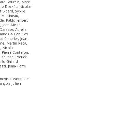
nard Bourdin, Marc
rre Dockès, Nicolas
 Bibard, Sybille
 Martineau,
de, Pablo Jensen,
r, Jean-Michel
Darasse, Aurélien
ne Gaulier, Cyril
d Chabrier, Jean-
me, Martin Reca,
, Nicolas
-Pierre Couteron,
e Keunse, Patrick
llo Ghilardi,
zzi, Jean-Pierre
nçois L’Yvonnet et
nçois Jullien.