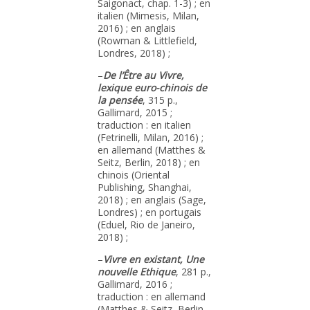
Saigonact, chap. 1-3) ; en
italien (Mimesis, Milan,
2016) ; en anglais
(Rowman & Littlefield,
Londres, 2018) ;
–
De l’Être au Vivre,
lexique euro-chinois de
la pensée
, 315 p.,
Gallimard, 2015 ;
traduction : en italien
(Fetrinelli, Milan, 2016) ;
en allemand (Matthes &
Seitz, Berlin, 2018) ; en
chinois (Oriental
Publishing, Shanghai,
2018) ; en anglais (Sage,
Londres) ; en portugais
(Eduel, Rio de Janeiro,
2018) ;
–
Vivre en existant, Une
nouvelle Ethique
, 281 p.,
Gallimard, 2016 ;
traduction : en allemand
(Matthes & Seitz, Berlin,