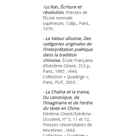
-Lu Xun,
Écriture et
révolution
, Presses de
l’École normale
supérieure, 128p., Paris,
1979 ;
–
La Valeur allusive, Des
catégories originales de
l’interprétation poétique
dans la tradition
chinoise
, École Française
d’Extrême-Orient, 312 p.,
Paris, 1985 ; rééd.
Collection « Quadrige »,
Paris, PUF, 2003 ;
–
La Chaîne et la trame,
Du canonique, de
l’imaginaire et de l’ordre
du texte en Chine
,
Extrême-Orient/Extrême-
Occident, n° 5, 11 et 12,
Presses Universitaires de
Vincennes ; rééd.
Collection « Quadrige »,