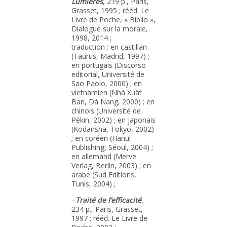
Lumières
, 219 p., Paris,
Grasset, 1995 ; rééd. Le
Livre de Poche, « Biblio »,
Dialogue sur la morale,
1998, 2014 ;
traduction : en castillan
(Taurus, Madrid, 1997) ;
en portugais (Discorso
editorial, Université de
Sao Paolo, 2000) ; en
vietnamien (Nhà Xuât
Ban, Dà Nang, 2000) ; en
chinois (Université de
Pékin, 2002) ; en japonais
(Kodansha, Tokyo, 2002)
; en coréen (Hanul
Publishing, Séoul, 2004) ;
en allemand (Merve
Verlag, Berlin, 2003) ; en
arabe (Sud Editions,
Tunis, 2004) ;
–
Traité de l’efficacité
,
234 p., Paris, Grasset,
1997 ; rééd. Le Livre de