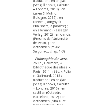
traduction : en anglais
(Seagull books, Calcutta
– Londres, 2013) ; en
italien (il Mulino,
Bologne, 2012) ; en
coréen (Dongnyok
Publishers, à paraître) ;
en allemand (Passagen
Verlag, 2012) ; en chinois
(Presses de l’Université
de Pékin, ) ; en
vietnamien (revue
Saigonact, chap. 1-3) ;
–
Philosophie du vivre
,
269 p., Gallimard, «
Bibliothèque des idées »,
Paris, 2011 ; rééd. « Folio
», Gallimard, 2015 ;
traduction : en anglais
(Seagull books, Calcutta
– Londres, 2016) ; en
castillan (Octaedro,
Barcelone, 2012) ; en
vietnamien (Nha Xuat