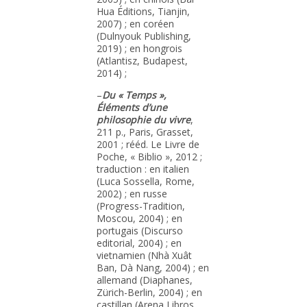
Hua Éditions, Tianjin,
2007) ; en coréen
(Dulnyouk Publishing,
2019) ; en hongrois
(Atlantisz, Budapest,
2014) ;
–
Du « Temps »,
Éléments d’une
philosophie du vivre
,
211 p., Paris, Grasset,
2001 ; rééd. Le Livre de
Poche, « Biblio », 2012 ;
traduction : en italien
(Luca Sossella, Rome,
2002) ; en russe
(Progress-Tradition,
Moscou, 2004) ; en
portugais (Discurso
editorial, 2004) ; en
vietnamien (Nhà Xuât
Ban, Dà Nang, 2004) ; en
allemand (Diaphanes,
Zürich-Berlin, 2004) ; en
castillan (Arena Libros,