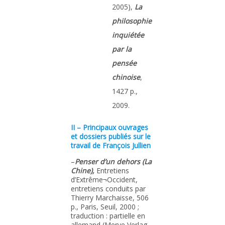
2005),
La
philosophie
inquiétée
par la
pensée
chinoise
,
1427 p.,
2009.
II – Principaux ouvrages
et dossiers publiés sur le
travail de François Jullien
–
Penser d’un dehors (La
Chine),
Entretiens
d’Extrême¬Occident,
entretiens conduits par
Thierry Marchaisse, 506
p., Paris, Seuil, 2000 ;
traduction : partielle en
allemand (Merve Verlag,