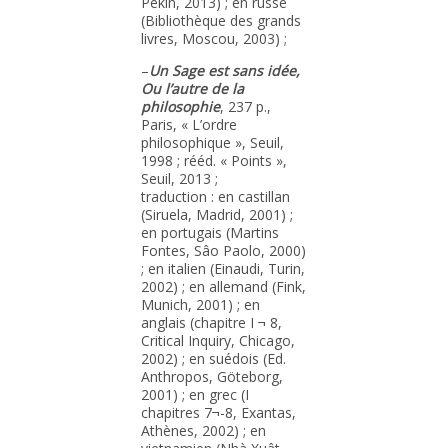
Pékin, 2013) ; en russe
(Bibliothèque des grands
livres, Moscou, 2003) ;
–
Un Sage est sans idée,
Ou l’autre de la
philosophie
, 237 p.,
Paris, « L’ordre
philosophique », Seuil,
1998 ; rééd. « Points »,
Seuil, 2013 ;
traduction : en castillan
(Siruela, Madrid, 2001) ;
en portugais (Martins
Fontes, Sâo Paolo, 2000)
; en italien (Einaudi, Turin,
2002) ; en allemand (Fink,
Munich, 2001) ; en
anglais (chapitre I ¬ 8,
Critical Inquiry, Chicago,
2002) ; en suédois (Ed.
Anthropos, Göteborg,
2001) ; en grec (I
chapitres 7¬-8, Exantas,
Athènes, 2002) ; en