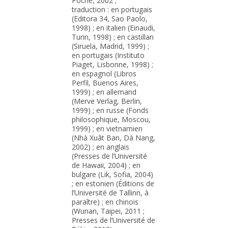
Poche, 2002 ;
traduction : en portugais
(Editora 34, Sao Paolo,
1998) ; en italien (Einaudi,
Turin, 1998) ; en castillan
(Siruela, Madrid, 1999) ;
en portugais (Instituto
Piaget, Lisbonne, 1998) ;
en espagnol (Libros
Perfil, Buenos Aires,
1999) ; en allemand
(Merve Verlag, Berlin,
1999) ; en russe (Fonds
philosophique, Moscou,
1999) ; en vietnamien
(Nhà Xuât Ban, Dà Nang,
2002) ; en anglais
(Presses de l’Université
de Hawaii, 2004) ; en
bulgare (Lik, Sofia, 2004)
; en estonien (Éditions de
l’Université de Tallinn, à
paraître) ; en chinois
(Wunan, Taipei, 2011 ;
Presses de l’Université de