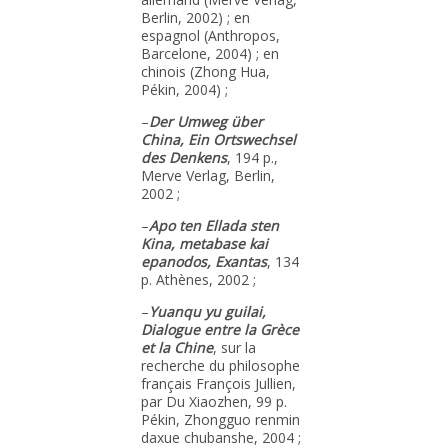
Berlin, 2002) ; en
espagnol (Anthropos,
Barcelone, 2004) ; en
chinois (Zhong Hua,
Pékin, 2004) ;
–
Der Umweg über
China, Ein Ortswechsel
des Denkens
, 194 p.,
Merve Verlag, Berlin,
2002 ;
–
Apo ten Ellada sten
Kina, metabase kai
epanodos, Exantas
, 134
p. Athènes, 2002 ;
–
Yuanqu yu guilai,
Dialogue entre la Grèce
et la Chine
, sur la
recherche du philosophe
français François Jullien,
par Du Xiaozhen, 99 p.
Pékin, Zhongguo renmin
daxue chubanshe, 2004 ;