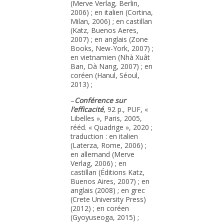
(Merve Verlag, Berlin,
2006) ; en italien (Cortina,
Milan, 2006) ; en castillan
(Katz, Buenos Aeres,
2007) ; en anglais (Zone
Books, New-York, 2007) ;
en vietnamien (Nhà Xuât
Ban, Dà Nang, 2007) ; en
coréen (Hanul, Séoul,
2013) ;
–
Conférence sur
l’efficacité
, 92 p., PUF, «
Libelles », Paris, 2005,
rééd. « Quadrige », 2020 ;
traduction : en italien
(Laterza, Rome, 2006) ;
en allemand (Merve
Verlag, 2006) ; en
castillan (Éditions Katz,
Buenos Aires, 2007) ; en
anglais (2008) ; en grec
(Crete University Press)
(2012) ; en coréen
(Gyoyuseoga, 2015) ;