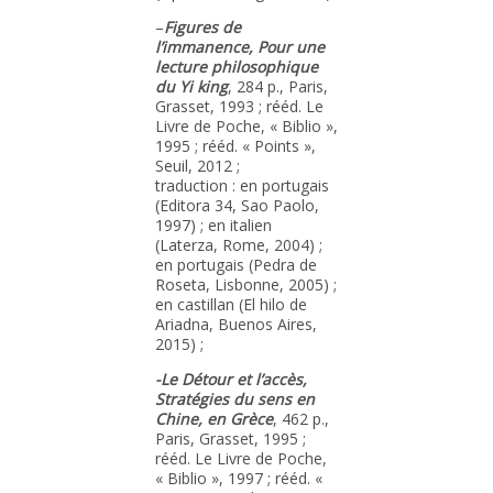
–
Figures de
l’immanence, Pour une
lecture philosophique
du Yi king
, 284 p., Paris,
Grasset, 1993 ; rééd. Le
Livre de Poche, « Biblio »,
1995 ; rééd. « Points »,
Seuil, 2012 ;
traduction : en portugais
(Editora 34, Sao Paolo,
1997) ; en italien
(Laterza, Rome, 2004) ;
en portugais (Pedra de
Roseta, Lisbonne, 2005) ;
en castillan (El hilo de
Ariadna, Buenos Aires,
2015) ;
-Le Détour et l’accès,
Stratégies du sens en
Chine, en Grèce
, 462 p.,
Paris, Grasset, 1995 ;
rééd. Le Livre de Poche,
« Biblio », 1997 ; rééd. «