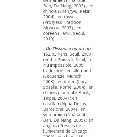
vietnamien (Nhà Xuât
Ban, Dà Nang, 2003) ; en
chinois (Shangwu, Pékin,
2004) ; en russe
(Progress-Tradition,
Moscou, 2005) ; en
coréen (Hanul, Séoul,
2010) ;
–
De l’Essence ou du nu
,
152 p., Paris, Seuil, 2000 ;
rééd. « Points », Seuil, Le
Nu impossible, 2005 ;
traduction : en allemand
(Sequenzia, Munich,
2003) ; en italien (Luca
Sosella, Rome, 2004) ; en
chinois (Laureate Book,
Taipei, 2004) ; en
castillan (Alpha Decay,
Barcelone, 2004) ; en
vietnamien (Nhà Xuât
Ban, Dà Nang, 2005) ; en
anglais (Presses de
l’Université de Chicago,
2005) ; en chinois (Bai