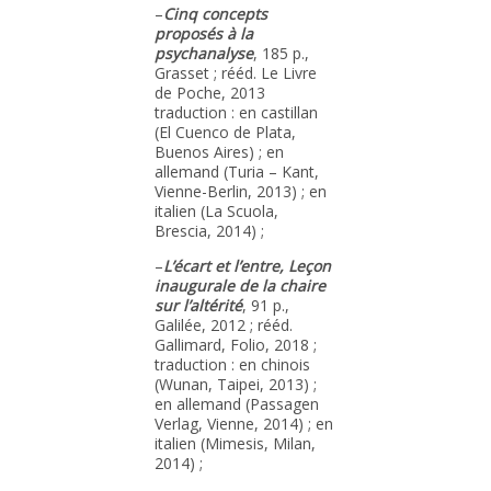
–
Cinq concepts
proposés à la
psychanalyse
, 185 p.,
Grasset ; rééd. Le Livre
de Poche, 2013
traduction : en castillan
(El Cuenco de Plata,
Buenos Aires) ; en
allemand (Turia – Kant,
Vienne-Berlin, 2013) ; en
italien (La Scuola,
Brescia, 2014) ;
–
L’écart et l’entre, Leçon
inaugurale de la chaire
sur l’altérité
, 91 p.,
Galilée, 2012 ; rééd.
Gallimard, Folio, 2018 ;
traduction : en chinois
(Wunan, Taipei, 2013) ;
en allemand (Passagen
Verlag, Vienne, 2014) ; en
italien (Mimesis, Milan,
2014) ;