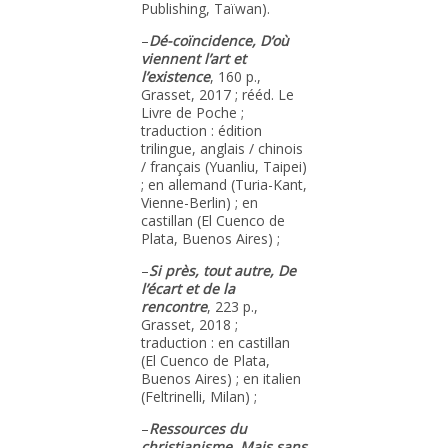
Publishing, Taïwan).
–
Dé-coïncidence, D’où
viennent l’art et
l’existence
, 160 p.,
Grasset, 2017 ; rééd. Le
Livre de Poche ;
traduction : édition
trilingue, anglais / chinois
/ français (Yuanliu, Taipei)
; en allemand (Turia-Kant,
Vienne-Berlin) ; en
castillan (El Cuenco de
Plata, Buenos Aires) ;
–
Si près, tout autre, De
l’écart et de la
rencontre
, 223 p.,
Grasset, 2018 ;
traduction : en castillan
(El Cuenco de Plata,
Buenos Aires) ; en italien
(Feltrinelli, Milan) ;
–
Ressources du
christianisme, Mais sans