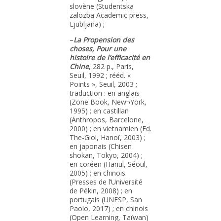
slovène (Studentska
zalozba Academic press,
Ljubljana) ;
–
La Propension des
choses, Pour une
histoire de l’efficacité en
Chine
, 282 p., Paris,
Seuil, 1992 ; rééd. «
Points », Seuil, 2003 ;
traduction : en anglais
(Zone Book, New¬York,
1995) ; en castillan
(Anthropos, Barcelone,
2000) ; en vietnamien (Ed.
The-Gioi, Hanoï, 2003) ;
en japonais (Chisen
shokan, Tokyo, 2004) ;
en coréen (Hanul, Séoul,
2005) ; en chinois
(Presses de l’Université
de Pékin, 2008) ; en
portugais (UNESP, San
Paolo, 2017) ; en chinois
(Open Learning, Taïwan)