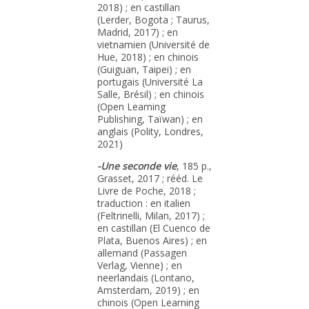
2018) ; en castillan
(Lerder, Bogota ; Taurus,
Madrid, 2017) ; en
vietnamien (Université de
Hue, 2018) ; en chinois
(Guiguan, Taipei) ; en
portugais (Université La
Salle, Brésil) ; en chinois
(Open Learning
Publishing, Taïwan) ; en
anglais (Polity, Londres,
2021)
-Une seconde vie
, 185 p.,
Grasset, 2017 ; rééd. Le
Livre de Poche, 2018 ;
traduction : en italien
(Feltrinelli, Milan, 2017) ;
en castillan (El Cuenco de
Plata, Buenos Aires) ; en
allemand (Passagen
Verlag, Vienne) ; en
neerlandais (Lontano,
Amsterdam, 2019) ; en
chinois (Open Learning