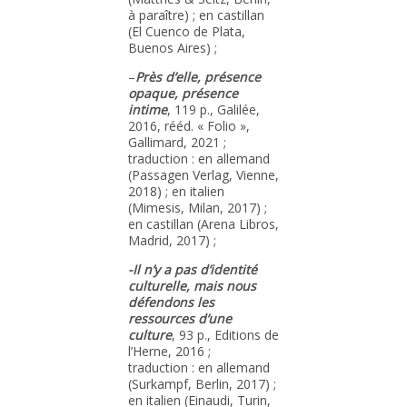
à paraître) ; en castillan
(El Cuenco de Plata,
Buenos Aires) ;
–
Près d’elle, présence
opaque, présence
intime
, 119 p., Galilée,
2016, rééd. « Folio »,
Gallimard, 2021 ;
traduction : en allemand
(Passagen Verlag, Vienne,
2018) ; en italien
(Mimesis, Milan, 2017) ;
en castillan (Arena Libros,
Madrid, 2017) ;
-Il n’y a pas d’identité
culturelle, mais nous
défendons les
ressources d’une
culture
, 93 p., Editions de
l’Herne, 2016 ;
traduction : en allemand
(Surkampf, Berlin, 2017) ;
en italien (Einaudi, Turin,