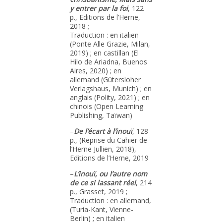
y entrer par la foi
, 122
p., Editions de l’Herne,
2018 ;
Traduction : en italien
(Ponte Alle Grazie, Milan,
2019) ; en castillan (El
Hilo de Ariadna, Buenos
Aires, 2020) ; en
allemand (Gütersloher
Verlagshaus, Munich) ; en
anglais (Polity, 2021) ; en
chinois (Open Learning
Publishing, Taïwan)
–
De l’écart à l’inouï
, 128
p., (Reprise du Cahier de
l’Herne Jullien, 2018),
Editions de l’Herne, 2019
–
L’inouï, ou l’autre nom
de ce si lassant réel
, 214
p., Grasset, 2019 ;
Traduction : en allemand,
(Turia-Kant, Vienne-
Berlin) ; en italien