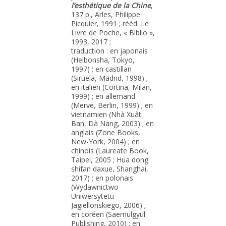
l’esthétique de la Chine
,
137 p., Arles, Philippe
Picquier, 1991 ; rééd. Le
Livre de Poche, « Biblio »,
1993, 2017 ;
traduction : en japonais
(Heibonsha, Tokyo,
1997) ; en castillan
(Siruela, Madrid, 1998) ;
en italien (Cortina, Milan,
1999) ; en allemand
(Merve, Berlin, 1999) ; en
vietnamien (Nhà Xuât
Ban, Dà Nang, 2003) ; en
anglais (Zone Books,
New-York, 2004) ; en
chinois (Laureate Book,
Taipei, 2005 ; Hua dong
shifan daxue, Shanghai,
2017) ; en polonais
(Wydawnictwo
Uniwersytetu
Jagiellonskiego, 2006) ;
en coréen (Saemulgyul
Publishing, 2010) ; en