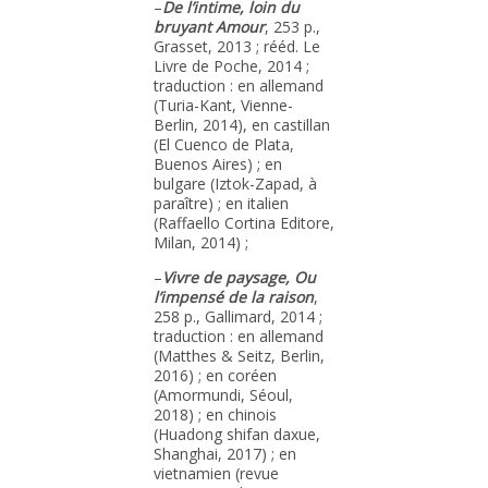
–
De l’intime, loin du
bruyant Amour
, 253 p.,
Grasset, 2013 ; rééd. Le
Livre de Poche, 2014 ;
traduction : en allemand
(Turia-Kant, Vienne-
Berlin, 2014), en castillan
(El Cuenco de Plata,
Buenos Aires) ; en
bulgare (Iztok-Zapad, à
paraître) ; en italien
(Raffaello Cortina Editore,
Milan, 2014) ;
–
Vivre de paysage, Ou
l’impensé de la raison
,
258 p., Gallimard, 2014 ;
traduction : en allemand
(Matthes & Seitz, Berlin,
2016) ; en coréen
(Amormundi, Séoul,
2018) ; en chinois
(Huadong shifan daxue,
Shanghai, 2017) ; en
vietnamien (revue