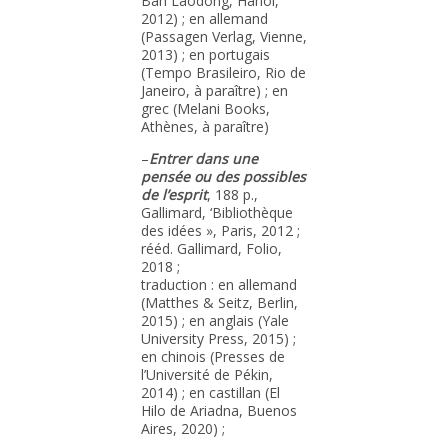
Ban Laodong, Hanoi,
2012) ; en allemand
(Passagen Verlag, Vienne,
2013) ; en portugais
(Tempo Brasileiro, Rio de
Janeiro, à paraître) ; en
grec (Melani Books,
Athènes, à paraître)
–
Entrer dans une
pensée ou des possibles
de l’esprit
, 188 p.,
Gallimard, ‘Bibliothèque
des idées », Paris, 2012 ;
rééd. Gallimard, Folio,
2018 ;
traduction : en allemand
(Matthes & Seitz, Berlin,
2015) ; en anglais (Yale
University Press, 2015) ;
en chinois (Presses de
l’Université de Pékin,
2014) ; en castillan (El
Hilo de Ariadna, Buenos
Aires, 2020) ;