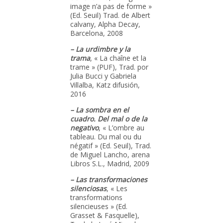
image n’a pas de forme »
(Ed. Seuil) Trad. de Albert
calvany, Alpha Decay,
Barcelona, 2008
– La urdimbre y la
trama
, « La chaîne et la
trame » (PUF), Trad. por
Julia Bucci y Gabriela
Villalba, Katz difusión,
2016
– La sombra en el
cuadro. Del mal o de la
negativo
, « L’ombre au
tableau. Du mal ou du
négatif » (Ed. Seuil), Trad.
de Miguel Lancho, arena
Libros S.L., Madrid, 2009
– Las transformaciones
silenciosas
, « Les
transformations
silencieuses » (Ed.
Grasset & Fasquelle),