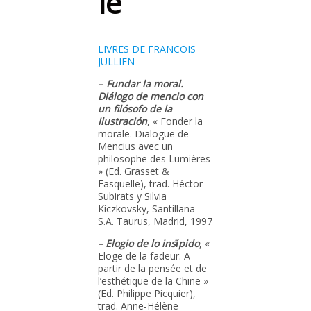
le
LIVRES DE FRANCOIS
JULLIEN
–
Fundar la moral.
Diálogo de mencio con
un filósofo de la
Ilustración
, « Fonder la
morale. Dialogue de
Mencius avec un
philosophe des Lumières
» (Ed. Grasset &
Fasquelle), trad. Héctor
Subirats y Silvia
Kiczkovsky, Santillana
S.A. Taurus, Madrid, 1997
– Elogio de lo insi̇́pido
, «
Eloge de la fadeur. A
partir de la pensée et de
l’esthétique de la Chine »
(Ed. Philippe Picquier),
trad. Anne-Hélène