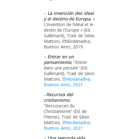
–
La invención des ideal
y el destino de Europa
, «
L’invention de l’idéal et le
destin de l’Europe » (Ed.
Gallimard), Trad. de Silvio
Mattoni, Elhilodariadna,
Buenos Aires, 2019
–
Entrar en un
pensamiento
, “Entrer
dans une pensée” (Ed.
Gallimard), Trad. de Silvio
Mattoni,
Elhilodariadna,
Buenos Aires, 2021
–
Recursos del
cristianismo
,
“Ressources du
Christianisme” (Ed. de
l’Herne), Trad. de Silvio
Mattoni,
Elhilodariadna,
Buenos Aires, 2021
–
Una segunda vida
,