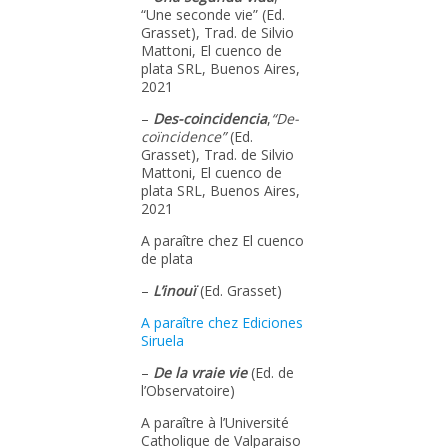
“Une seconde vie” (Ed.
Grasset), Trad. de Silvio
Mattoni, El cuenco de
plata SRL, Buenos Aires,
2021
–
Des-coincidencia
,
“De-
coïncidence”
(Ed.
Grasset), Trad. de Silvio
Mattoni, El cuenco de
plata SRL, Buenos Aires,
2021
A paraître chez El cuenco
de plata
–
L’inouï
(Ed. Grasset)
A paraître chez Ediciones
Siruela
–
De la vraie vie
(Ed. de
l’Observatoire)
A paraître à l’Université
Catholique de Valparaiso