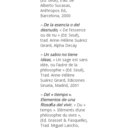
(Ed. seuil), trad. de
Alberto Sucasas,
Anthropos Ed.,
Barcelona, 2000
– De la esencia o del
desnudo
, « De l’essence
ou de nu » (Ed. Seuil),
trad. Anne-Hélène Suárez
Girard, Alpha Decay
– Un sabio no tiene
ideas
, « Un sage est sans
idée, ou l’autre de la
philosophie » (Ed. Seuil),
Trad. Anne-Hélène
Suárez Girard, Ediciones
Siruela, Madrid, 2001
– Del « tiempo ».
Elementos de una
filosofi̇́a del vivir
, « Du «
temps ». Eléments d’une
philosophie du vivre »,
(Ed. Grasset & Fasquelle),
Trad. Miguel Lancho,