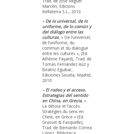
Trad. de José Miguel
Marcén, Edicions
Bellaterra S.L., 2010
– De lo universal, de lo
uniforme, de lo común y
del diálogo entre las
culturas
, « De l’universel,
de l’uniforme, du
commun et du dialogue
entre les cultures », (Ed.
Athème Fayard), Trad. de
Tomás Fernández Aúz y
Beatriz Eguibar,
Ediciones Siruela, Madrid,
2010
– El rodeo y el acceso.
Estrategias del sentido
en China, en Grecia
, «
Le détour et l’accès.
Stratégies du sens en
Chine, en Grèce » (Ed.
Grasset & Fasquelle),
Trad. de Bernardo Correa
López, Biblioteca