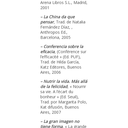
Arena Libros S.L., Madrid,
2001
– La China da que
pensar
, Trad. de Natalia
Fernández Díaz, ,
Anthropos Ed.,
Barcelona, 2005
– Conferencia sobre la
eficacia
, (Conférence sur
l’efficacité » (Ed. PUF),
Trad. de Hilda García,
Katz Editores, Buenos
Aires, 2006
– Nutrir la vida. Más allá
de la felicidad
, « Nourrir
sa vie. A l’écart du
bonheur » (Ed. Seuil),
Trad. por Margarita Polo,
Kat difusión, Buenos
Aires, 2007
– La gran imagen no
tiene forma
, « La grande