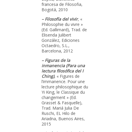
francesa de Filosofia,
Bogotá, 2010
– Filosofía del vivir
, «
Philosophie du vivre »
(Ed. Gallimard), Trad. de
Elisenda Julibert
González, Ediciones
Octaedro, S.L.,
Barcelona, 2012
– Figuras de la
inmanencia (Para una
lectura filosófica del I
Ching)
, « Figures de
l’immanence. Pour une
lecture philosophique du
Yi King, le Classique du
changement » (Ed.
Grasset & Fasquelle),
Trad. Mariá Julia De
Ruschi, EL Hilo de
Ariadna, Buenos Aires,
2015