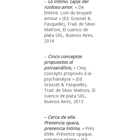
–
Lo íntimo. Lejos del
ruidoso amor
, « De
l’intime. Loin du bruyant
amour » (Ed. Grasset &
Fasquelle), Trad. de Silvio
Mattoni, El cuenco de
plata SRL, Buenos Aires,
2016
–
Cinco conceptos
propuestos al
psicoanálisis,
« Cinq
concepts proposés à la
psychanalyse » (Ed.
Grasset & Fasquelle),
Trad. de Silvio Mattoni, El
cuenco de plata SRL,
Buenos Aires, 2013
– Cerca de ella.
Presencia opaca,
presencia íntima
, « Près
d’elle. Présence opaque,
présence intime » (Ed.